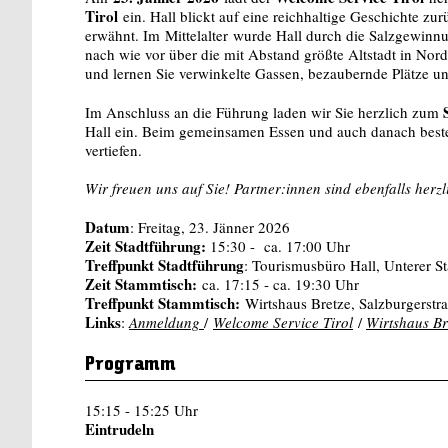
Tirol
ein. Hall blickt auf eine reichhaltige Geschichte zu
erwähnt. Im
Mittelalter
wurde Hall durch die Salzgewinnun
nach wie vor über die mit Abstand größte Altstadt in Nordti
und lernen Sie verwinkelte Gassen, bezaubernde Plätze u
Im Anschluss an die Führung laden wir Sie herzlich zum
Hall ein. Beim gemeinsamen Essen und auch danach beste
vertiefen.
Wir freuen uns auf Sie! Partner:innen sind ebenfalls herz
Datum
: Freitag, 23. Jänner 2026
Zeit Stadtführung:
15:30 - ca. 17:00 Uhr
Treffpunkt Stadtführung
: Tourismusbüro Hall, Unterer St
Zeit Stammtisch:
ca. 17:15 - ca. 19:30 Uhr
Treffpunkt Stammtisch:
Wirtshaus Bretze, Salzburgerstra
Links
:
Anmeldung
/
Welcome Service Tirol
/
Wirtshaus Br
Programm
15:15 - 15:25 Uhr
Eintrudeln