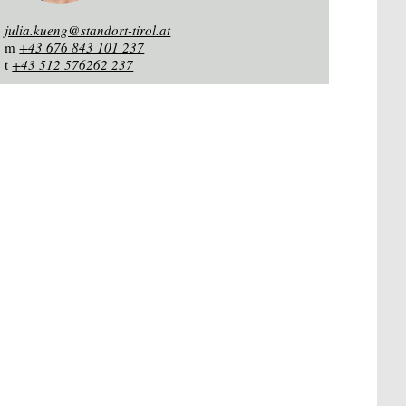
julia.kueng@standort-tirol.at
m
+43 676 843 101 237
t
+43 512 576262 237