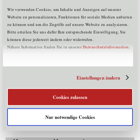
Service Tirol!
Wir verwenden Cookies, um Inhalte und Anzeigen auf unserer
Website zu personalisieren, Funktionen für soziale Medien anbieten
Diese führen Sie nicht nur an allerhand sehenswerte Orte
zu können und um die Zugriffe auf unsere Website zu analysieren.
und vermitteln Ihnen nützliches Wissen, sondern sollen
Bitte erteilen Sie uns dafür Ihre entsprechende Einwilligung, Sie
private
Ihnen ganz besonders die Gelegenheit bieten
können diese jederzeit ändern oder widerrufen.
Kontakte
zu knüpfen. Mit neuen (zukünftigen) Freunden
Datenschutzinformation
Nähere Information finden Sie in unserer
.
an der Seite macht es doppelt so viel Spaß, die unzähligen
Freizeitmöglichkeiten in Tirol zu erkunden!
Die Veranstaltungen des Welcome Service Tirol richten
Einstellungen ändern
sich (soweit nicht auf der jeweiligen
exklusiv
Veranstaltungswebsite anders vermerkt)
an
qualifizierte
Fachkräfte, Wissenschaftler:innen und
Cookies zulassen
Forscher:innen
Lebensmittelpunkt
, die ihren
in den
letzten Jahren aus dem Ausland nach Tirol verlegt haben
längerfristig
Tiroler Unternehmen
und
bei einem
oder
Nur notwendige Cookies
Tiroler Hochschule
an einer
beschäftigt sind.