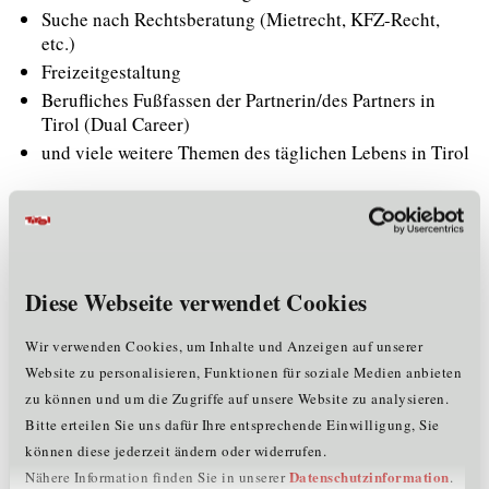
Suche nach Rechtsberatung (Mietrecht, KFZ-Recht,
etc.)
Freizeitgestaltung
Berufliches Fußfassen der Partnerin/des Partners in
Tirol (Dual Career)
und viele weitere Themen des täglichen Lebens in Tirol
Wenn wir nicht selbst direkt helfen können, helfen wir
passende Servicestelle oder Dienstleister:in
dabei, die
zu finden.
Diese Webseite verwendet Cookies
Events & Vernetzung
Wir verwenden Cookies, um Inhalte und Anzeigen auf unserer
neu
Wir organisieren regelmäßig
Events
, die
Website zu personalisieren, Funktionen für soziale Medien anbieten
zugezogenen Fachkräften, Wissenschaftler:innen und
zu können und um die Zugriffe auf unsere Website zu analysieren.
Forscher:innen
dabei helfen, sich in Tirol schnell
Bitte erteilen Sie uns dafür Ihre entsprechende Einwilligung, Sie
zurechtzufinden, zu vernetzen und wohlzufühlen.
können diese jederzeit ändern oder widerrufen.
Datenschutzinformation
Nähere Information finden Sie in unserer
.
Unser Ziel