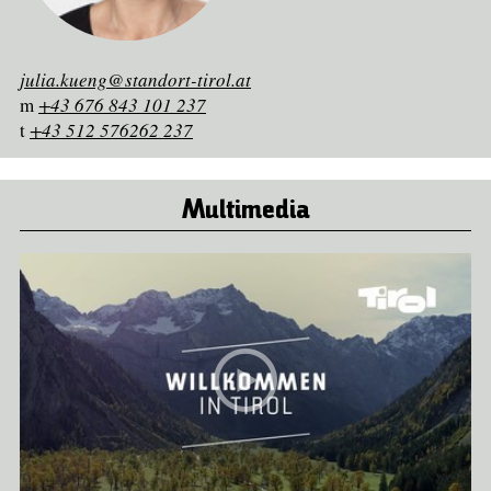
julia.kueng@standort-tirol.at
m
+43 676 843 101 237
t
+43 512 576262 237
Multimedia