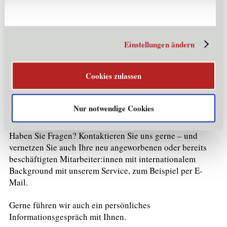
Wir unterstützen Tiroler Unternehmen und Hochschulen
sowie deren international angeworbene Mitarbeiter:innen
bei allen Fragen rund um den Zuzug und das Leben in
Einstellungen ändern
erfolgreichen Ankommen
Tirol. Unser Ziel ist es, zum
und zur nachhaltigen Integration
dieser Fachkräfte
Cookies zulassen
beizutragen – und damit auch zur langfristigen Stabilität
der Arbeitsbeziehung.
Nur notwendige Cookies
Kontakt
Haben Sie Fragen? Kontaktieren Sie uns gerne – und
vernetzen Sie auch Ihre neu angeworbenen oder bereits
beschäftigten Mitarbeiter:innen mit internationalem
Background mit unserem Service, zum Beispiel per E-
Mail.
Gerne führen wir auch ein persönliches
Informationsgespräch mit Ihnen.